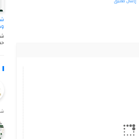
إرسال تعليق
وه
شر
حس
شاغ