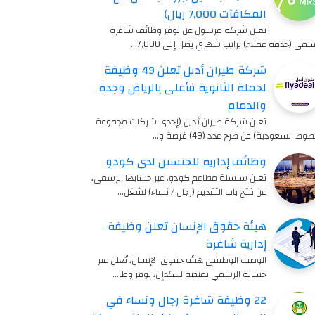
المكافآت 7,000 ريال)
تعلن شركة مرسول عن توفر وظائف شاغرة
مى (خدمة عملاء) براتب شهري يصل إلى 7,000…
شركة طيران أديل تعلن 49 وظيفة
لحملة الثانوية فأعلى بالرياض وجدة
والدمام
تعلن شركة طيران أديل (إحدى شركات مجموعة
طوط السعودية) عن طرح عدد (49) فرصة و…
وظائف إدارية للجنسين لدى كودو
تعلن سلسلة مطاعم كودو، عبر حسابها الرسمي،
عن فتح باب التقديم (رجال / نساء) لشغل…
هيئة حقوق الإنسان تعلن وظيفة
إدارية شاغرة
الوصف الوظيفي هيئة حقوق الإنسان، يُعلن عبر
حسابه الرسمي بمنصة لينكدإن، توفر وظا…
22 وظيفة شاغرة رجال ونساء في