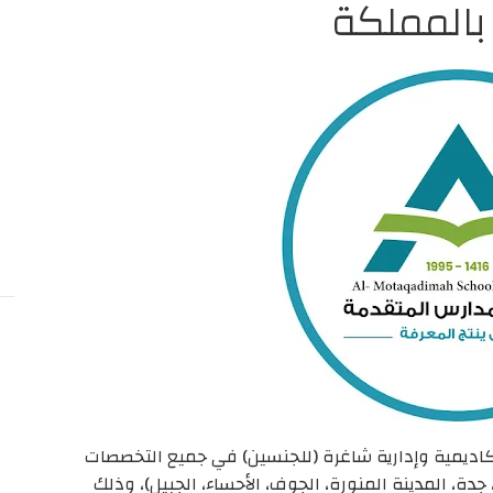
بالمملكة
اديمية وإدارية شاغرة (للجنسين) في جميع التخصصات
ة، المدينة المنورة، الجوف، الأحساء، الجبيل)، وذلك