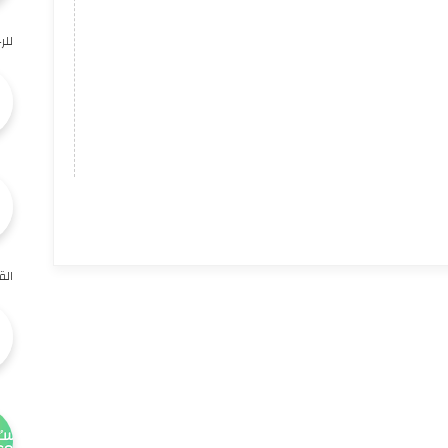
للر
الق